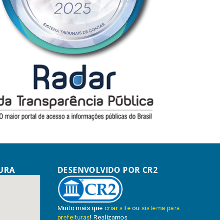
TURA
DESENVOLVIDO POR CR2
Muito mais que
criar site
ou
sistema para
prefeituras
! Realizamos