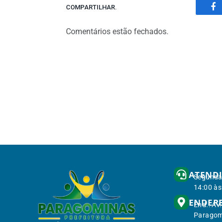
COMPARTILHAR.
Fa
Comentários estão fechados.
ATEND
Segunda 
14:00 às
ENDER
End.: Av
Paragom