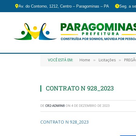
Av. do Contorno, 1212, Centro – Paragominas – PA
Seg. a se
VOCÊ ESTÁ EM:
Home
Licitações
PREGÃO 
»
»
CONTRATO N 928_2023
DE
CR2-ADMIN8
ON
4 DE DEZEMBRO DE 2023
CONTRATO N 928_2023