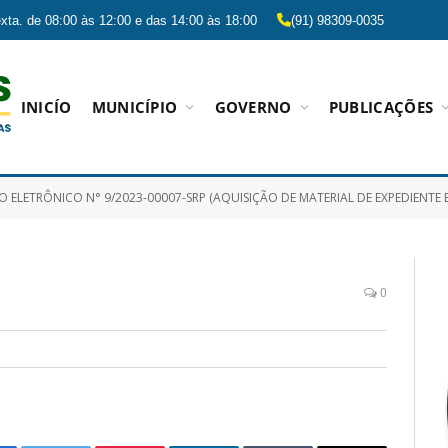
xta. de 08:00 às 12:00 e das 14:00 às 18:00
(91) 98309-0035
INICÍO
MUNICÍPIO
GOVERNO
PUBLICAÇÕES
ELETRÔNICO N° 9/2023-00007-SRP (AQUISIÇÃO DE MATERIAL DE EXPEDIENTE E OUTROS MATERIAIS DE 
0