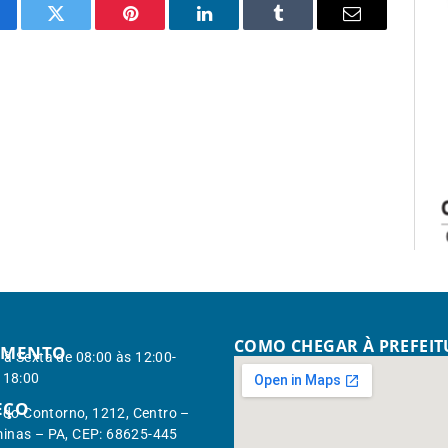
cebook
Twitter
Pinterest
LinkedIn
Tumblr
Email
COMO CHEGAR À PREFEI
IMENTO
à Sexta de 08:00 às 12:00-
 18:00
EÇO
. do Contorno, 1212, Centro –
inas – PA, CEP: 68625-445