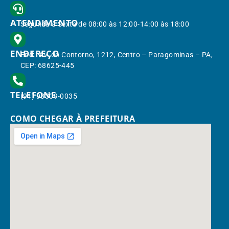
ATENDIMENTO
Segunda à Sexta de 08:00 às 12:00-14:00 às 18:00
ENDEREÇO
End.: Av. do Contorno, 1212, Centro – Paragominas – PA,
CEP: 68625-445
TELEFONE
(91) 98309-0035
COMO CHEGAR À PREFEITURA