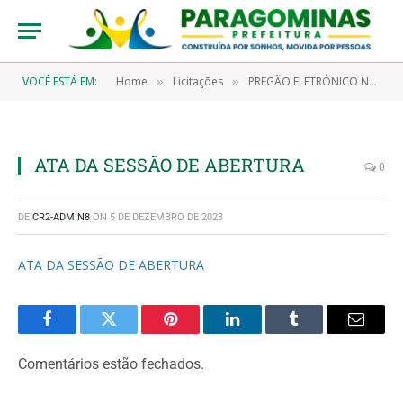
VOCÊ ESTÁ EM:
Home
Licitações
PREGÃO ELETRÔNICO N° 9/2023-00011-SRP (AQUISIÇÃO DE PEÇAS DO TIPO MANGUEIRAS E TERMINAIS HIDRÁULICOS PARA SEREM UTILIZADAS NA MANUTENÇÃO DOS VEÍCULOS PESADOS E EQUIPAMENTOS PERTENCENTES A FROTA DA PREFEITURA MUNICIPAL DE PARAGOMINAS)
»
»
ATA DA SESSÃO DE ABERTURA
0
DE
CR2-ADMIN8
ON
5 DE DEZEMBRO DE 2023
ATA DA SESSÃO DE ABERTURA
Facebook
Twitter
Pinterest
LinkedIn
Tumblr
Email
Comentários estão fechados.