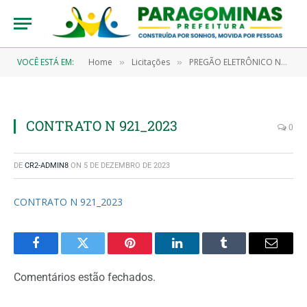
VOCÊ ESTÁ EM:
Home
Licitações
PREGÃO ELETRÔNICO N° 9/2023-00011-SRP (AQUISIÇÃO DE PEÇAS DO TIPO MANGUEIRAS E TERMINAIS HIDRÁULICOS PARA SEREM UTILIZADAS NA MANUTENÇÃO DOS VEÍCULOS PESADOS E EQUIPAMENTOS PERTENCENTES A FROTA DA PREFEITURA MUNICIPAL DE PARAGOMINAS)
»
»
CONTRATO N 921_2023
0
DE
CR2-ADMIN8
ON
5 DE DEZEMBRO DE 2023
CONTRATO N 921_2023
Facebook
Twitter
Pinterest
LinkedIn
Tumblr
Email
Comentários estão fechados.