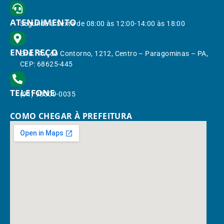
ATENDIMENTO
Segunda à Sexta de 08:00 às 12:00-14:00 às 18:00
ENDEREÇO
End.: Av. do Contorno, 1212, Centro – Paragominas – PA,
CEP: 68625-445
TELEFONE
(91) 98309-0035
COMO CHEGAR À PREFEITURA