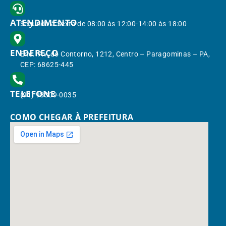
ATENDIMENTO
Segunda à Sexta de 08:00 às 12:00-14:00 às 18:00
ENDEREÇO
End.: Av. do Contorno, 1212, Centro – Paragominas – PA,
CEP: 68625-445
TELEFONE
(91) 98309-0035
COMO CHEGAR À PREFEITURA