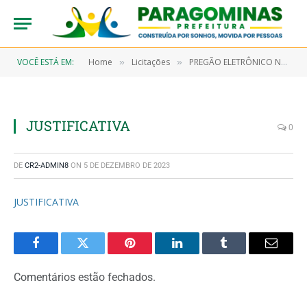
VOCÊ ESTÁ EM:
Home
Licitações
PREGÃO ELETRÔNICO N° 9/2023-00011-SRP (AQUISIÇÃO DE PEÇAS DO TIPO MANGUEIRAS E TERMINAIS HIDRÁULICOS PARA SEREM UTILIZADAS NA MANUTENÇÃO DOS VEÍCULOS PESADOS E EQUIPAMENTOS PERTENCENTES A FROTA DA PREFEITURA MUNICIPAL DE PARAGOMINAS)
»
»
JUSTIFICATIVA
0
DE
CR2-ADMIN8
ON
5 DE DEZEMBRO DE 2023
JUSTIFICATIVA
Facebook
Twitter
Pinterest
LinkedIn
Tumblr
Email
Comentários estão fechados.