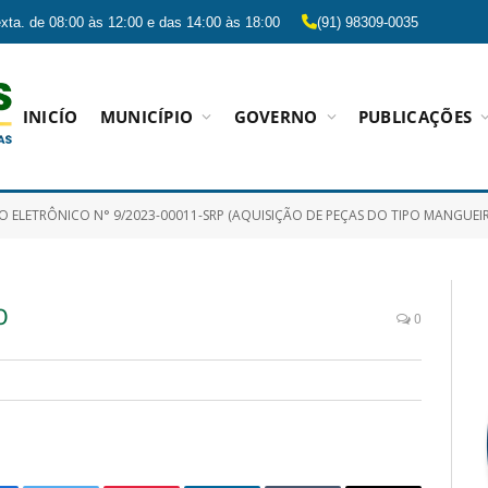
xta. de 08:00 às 12:00 e das 14:00 às 18:00
(91) 98309-0035
INICÍO
MUNICÍPIO
GOVERNO
PUBLICAÇÕES
RÔNICO N° 9/2023-00011-SRP (AQUISIÇÃO DE PEÇAS DO TIPO MANGUEIRAS E TERMINAIS HIDRÁULICOS PARA SEREM UTILIZADAS NA MANUTENÇÃO DOS VEÍCULO
O
0