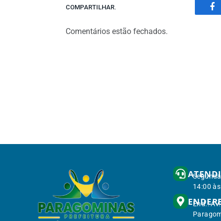
COMPARTILHAR.
Fa
Comentários estão fechados.
ATEND
Segunda 
14:00 às
ENDER
End.: Av
Paragom