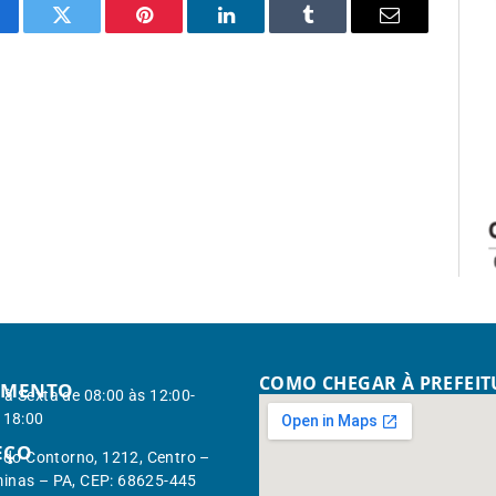
cebook
Twitter
Pinterest
LinkedIn
Tumblr
Email
COMO CHEGAR À PREFEI
IMENTO
à Sexta de 08:00 às 12:00-
 18:00
EÇO
. do Contorno, 1212, Centro –
inas – PA, CEP: 68625-445