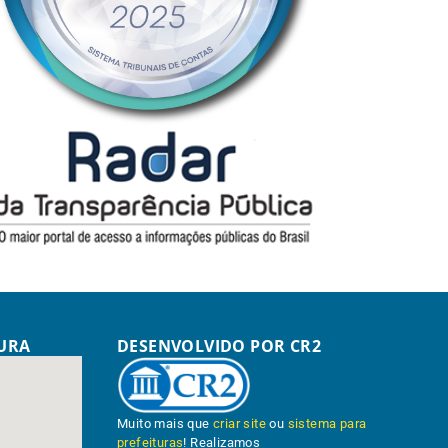
TURA
DESENVOLVIDO POR CR2
Muito mais que
criar site
ou
sistema para
prefeituras
! Realizamos