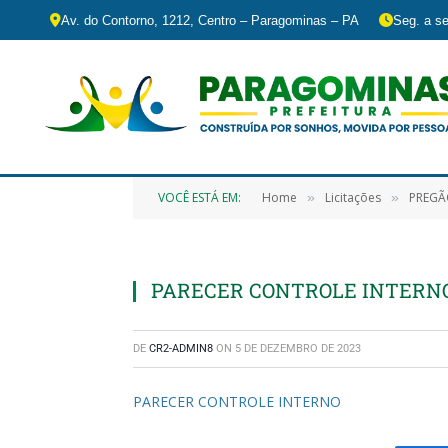
Av. do Contorno, 1212, Centro – Paragominas – PA
Seg. a se
VOCÊ ESTÁ EM:
Home
Licitações
PREGÃO ELET
»
»
PARECER CONTROLE INTERN
DE
CR2-ADMIN8
ON
5 DE DEZEMBRO DE 2023
PARECER CONTROLE INTERNO