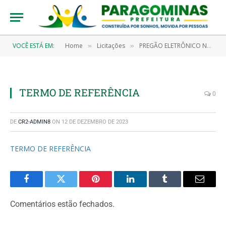
VOCÊ ESTÁ EM:
Home
Licitações
PREGÃO ELETRÔNICO N° 9/2023-00012 (CONTRATAÇÃO DE EMPRESA ESPECIALIZADA EM PRESTAÇÃO DE SERVIÇOS MÉDICOS HOSPITALARES PARA A UNANIMIDADE DE CUIDADOS INTERMEDIÁRIO NEONATAL (UCI NEO) DO HOSPITAL MUNICIPAL E PARAGOMINAS – HMP)
»
»
TERMO DE REFERÊNCIA
0
DE
CR2-ADMIN8
ON
12 DE DEZEMBRO DE 2023
TERMO DE REFERÊNCIA
Facebook
Twitter
Pinterest
LinkedIn
Tumblr
Email
Comentários estão fechados.