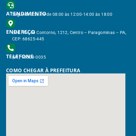
ATENDIMENTO
Segunda à Sexta de 08:00 às 12:00-14:00 às 18:00
ENDEREÇO
End.: Av. do Contorno, 1212, Centro – Paragominas – PA,
CEP: 68625-445
TELEFONE
(91) 98309-0035
COMO CHEGAR À PREFEITURA