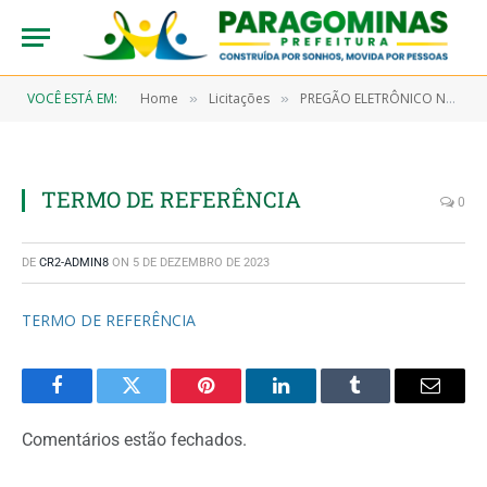
VOCÊ ESTÁ EM:
Home
Licitações
PREGÃO ELETRÔNICO N° 9/2023-00013 (CONTRATAÇÃO DE EMPRESA PARA PRESTAÇÃO DE SERVIÇOS CONTINUADOS DE MÃO DE OBRA DO TIPO AUXILIAR/AJUDANTE DE TOPOGRAFIA, OBJETIVANDO ATENDER OS SERVIÇOS ESSENCIAIS DESENVOLVIDOS PELA SECRETARIA MUNICIPAL DE INFRAESTRUTURA – SEMINFRA)
»
»
TERMO DE REFERÊNCIA
0
DE
CR2-ADMIN8
ON
5 DE DEZEMBRO DE 2023
TERMO DE REFERÊNCIA
Facebook
Twitter
Pinterest
LinkedIn
Tumblr
Email
Comentários estão fechados.