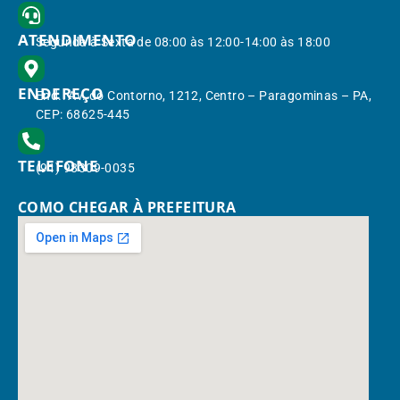
ATENDIMENTO
Segunda à Sexta de 08:00 às 12:00-14:00 às 18:00
ENDEREÇO
End.: Av. do Contorno, 1212, Centro – Paragominas – PA,
CEP: 68625-445
TELEFONE
(91) 98309-0035
COMO CHEGAR À PREFEITURA