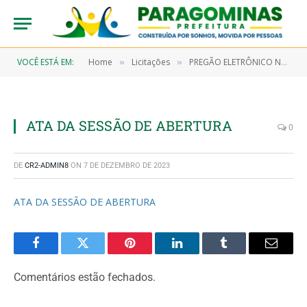
VOCÊ ESTÁ EM:
Home
Licitações
PREGÃO ELETRÔNICO N° 9/2023-00016-SRP (AQUISIÇÃO DE MATERIAL DE CONSUMO, TAIS COMO: GÊNEROS DE ALIMENTAÇÃO E MATERIAIS DE LIMPEZA E PRODUTOS DE HIGIENIZAÇÃO PARA COMPOR AS CESTAS BÁSICAS PARA O BENEFÍCIO EVENTUAL DESTINADO AS FAMÍLIAS ATENDIDAS PELA SECRETARIA MUNICIPAL DE DESENVOLVIMENTOS SOCIAL)
»
»
ATA DA SESSÃO DE ABERTURA
0
DE
CR2-ADMIN8
ON
7 DE DEZEMBRO DE 2023
ATA DA SESSÃO DE ABERTURA
Facebook
Twitter
Pinterest
LinkedIn
Tumblr
Email
Comentários estão fechados.