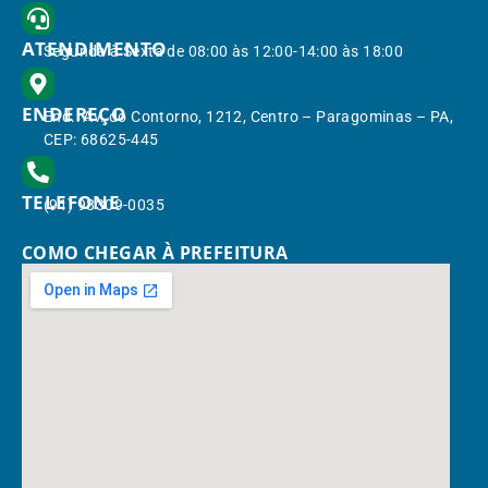
ATENDIMENTO
Segunda à Sexta de 08:00 às 12:00-14:00 às 18:00
ENDEREÇO
End.: Av. do Contorno, 1212, Centro – Paragominas – PA,
CEP: 68625-445
TELEFONE
(91) 98309-0035
COMO CHEGAR À PREFEITURA