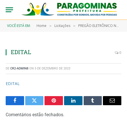
VOCÊ ESTÁ EM:
Home
Licitações
PREGÃO ELETRÔNICO N° 9/2023-00019 (CONTRATAÇÃO DE EMPRESA PARA PRESTAÇÃO DE SERVIÇOS CONTINUADOS DE MÃO DE OBRA DO TIPO ABORRACHEIRO E LAVADOR, OBJETIVANDO ATENDER OS SERVIÇOS ESSENCIAIS DESENVOLVIDOS PELA SECRETARIA MUNICIPAL DE INFRAESTRUTURA – SEMINFRA)
»
»
EDITAL
0
DE
CR2-ADMIN8
ON
5 DE DEZEMBRO DE 2023
EDITAL
Facebook
Twitter
Pinterest
LinkedIn
Tumblr
Email
Comentários estão fechados.