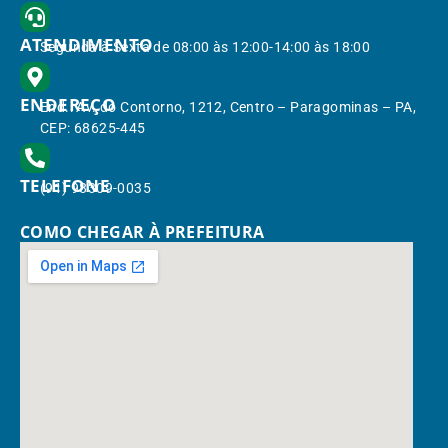
ATENDIMENTO
Segunda à Sexta de 08:00 às 12:00-14:00 às 18:00
ENDEREÇO
End.: Av. do Contorno, 1212, Centro – Paragominas – PA,
CEP: 68625-445
TELEFONE
(91) 98309-0035
COMO CHEGAR À PREFEITURA