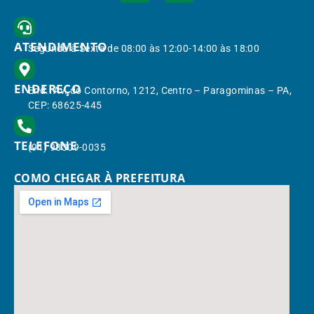
ATENDIMENTO
Segunda à Sexta de 08:00 às 12:00-14:00 às 18:00
ENDEREÇO
End.: Av. do Contorno, 1212, Centro – Paragominas – PA,
CEP: 68625-445
TELEFONE
(91) 98309-0035
COMO CHEGAR À PREFEITURA