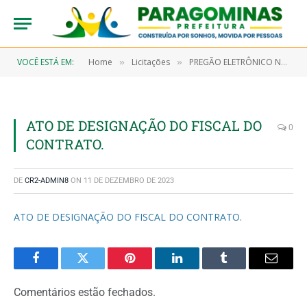
VOCÊ ESTÁ EM:
Home
Licitações
PREGÃO ELETRÔNICO N° 9/2023-00028 (AQUISIÇÃO DE MATERIAIS DE CONSUMO (MATERIAIS DE LIMPEZA, EXPEDIENTE E MATERIAS DIDÁTICO), PARA ATENDER AS ESCOLAS PEQUENO PORTE DA REDE MUNICIPAL DE ENSINO FUNDAMENTAL DA ZONA RURAL E ÁREAS INDÍGENAS)
»
»
ATO DE DESIGNAÇÃO DO FISCAL DO
0
CONTRATO.
DE
CR2-ADMIN8
ON
11 DE DEZEMBRO DE 2023
ATO DE DESIGNAÇÃO DO FISCAL DO CONTRATO.
Facebook
Twitter
Pinterest
LinkedIn
Tumblr
Email
Comentários estão fechados.