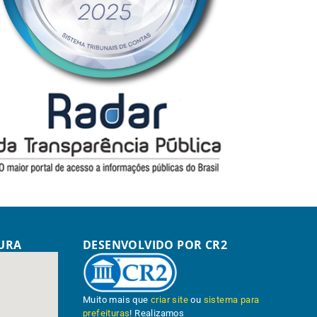
TURA
DESENVOLVIDO POR CR2
Muito mais que
criar site
ou
sistema para
prefeituras
! Realizamos