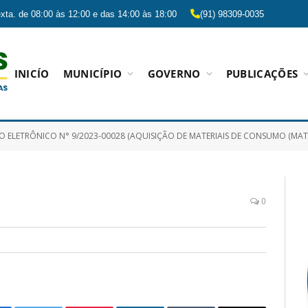
xta. de 08:00 às 12:00 e das 14:00 às 18:00
(91) 98309-0035
INICÍO
MUNICÍPIO
GOVERNO
PUBLICAÇÕES
RÔNICO N° 9/2023-00028 (AQUISIÇÃO DE MATERIAIS DE CONSUMO (MATERIAIS DE LIMPEZA, EXPEDIENTE E MATERIAS DIDÁTICO), PARA ATENDER AS ESCOLAS 
0