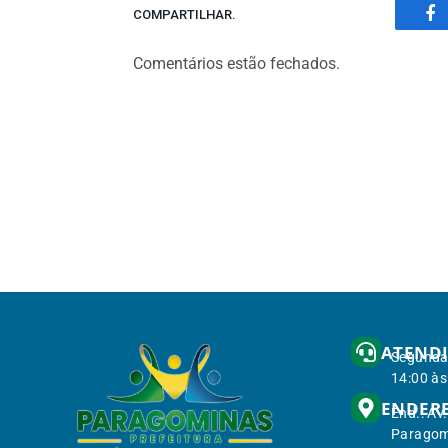
COMPARTILHAR.
Fa
Comentários estão fechados.
ATEND
Segunda 
14:00 às
ENDER
End.: Av
Paragom