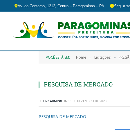
Av. do Contorno, 1212, Centro – Paragominas – PA
Seg. a se
VOCÊ ESTÁ EM:
Home
Licitações
PREGÃO ELET
»
»
PESQUISA DE MERCADO
DE
CR2-ADMIN8
ON
11 DE DEZEMBRO DE 2023
PESQUISA DE MERCADO