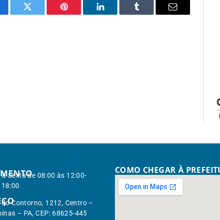
cebook
Twitter
Pinterest
LinkedIn
Tumblr
Email
COMO CHEGAR À PREFEI
IMENTO
à Sexta de 08:00 às 12:00-
 18:00
EÇO
. do Contorno, 1212, Centro –
inas – PA, CEP: 68625-445