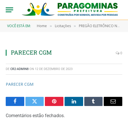
VOCÊ ESTÁ EM:
Home
Licitações
PREGÃO ELETRÔNICO N° 9/2023-00029-SRP (AQUISIÇÃO DE GÊNEROS ALIMENTÍCIOS E ALIMENTAÇÃO SUPLEMENTAR, OBJETIVANDO ATENDER AO HOSPITAL MUNICIPAL DE PARAGOMINAS E SECRETARIA MUNICIPAL DE SAÚDE)
»
»
PARECER CGM
0
DE
CR2-ADMIN8
ON
12 DE DEZEMBRO DE 2023
PARECER CGM
Facebook
Twitter
Pinterest
LinkedIn
Tumblr
Email
Comentários estão fechados.