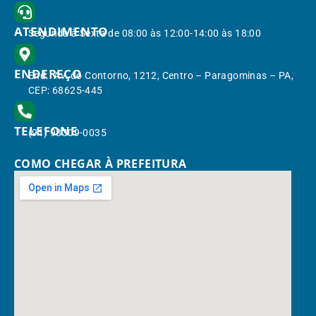
ATENDIMENTO
Segunda à Sexta de 08:00 às 12:00-14:00 às 18:00
ENDEREÇO
End.: Av. do Contorno, 1212, Centro – Paragominas – PA,
CEP: 68625-445
TELEFONE
(91) 98309-0035
COMO CHEGAR À PREFEITURA