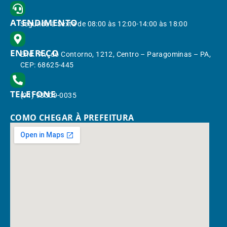
ATENDIMENTO
Segunda à Sexta de 08:00 às 12:00-14:00 às 18:00
ENDEREÇO
End.: Av. do Contorno, 1212, Centro – Paragominas – PA,
CEP: 68625-445
TELEFONE
(91) 98309-0035
COMO CHEGAR À PREFEITURA