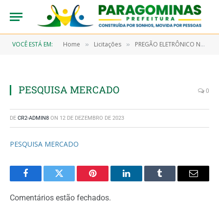
VOCÊ ESTÁ EM:
Home
Licitações
PREGÃO ELETRÔNICO N° 9/2023-00029-SRP (AQUISIÇÃO DE GÊNEROS ALIMENTÍCIOS E ALIMENTAÇÃO SUPLEMENTAR, OBJETIVANDO ATENDER AO HOSPITAL MUNICIPAL DE PARAGOMINAS E SECRETARIA MUNICIPAL DE SAÚDE)
»
»
PESQUISA MERCADO
0
DE
CR2-ADMIN8
ON
12 DE DEZEMBRO DE 2023
PESQUISA MERCADO
Facebook
Twitter
Pinterest
LinkedIn
Tumblr
Email
Comentários estão fechados.