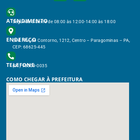
ATENDIMENTO
Segunda à Sexta de 08:00 às 12:00-14:00 às 18:00
ENDEREÇO
End.: Av. do Contorno, 1212, Centro – Paragominas – PA,
CEP: 68625-445
TELEFONE
(91) 98309-0035
COMO CHEGAR À PREFEITURA