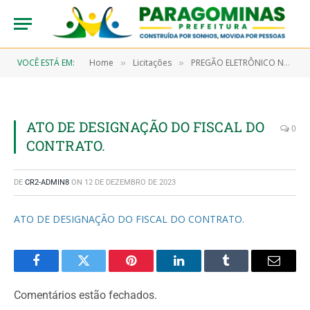
VOCÊ ESTÁ EM:
Home
Licitações
PREGÃO ELETRÔNICO N° 9/2023-00031 (CONTRATAÇÃO DE EMPRESA ESPECIALIZADA NO FORNECIMENTO DE SOLUÇÃO COMPLETA E INTEGRADA PARA MODERNIZAÇÃO DO PARQUE TECNOLÓGICO DE GESTÃO EM SAÚDE)
»
»
ATO DE DESIGNAÇÃO DO FISCAL DO
0
CONTRATO.
DE
CR2-ADMIN8
ON
12 DE DEZEMBRO DE 2023
ATO DE DESIGNAÇÃO DO FISCAL DO CONTRATO.
Facebook
Twitter
Pinterest
LinkedIn
Tumblr
Email
Comentários estão fechados.