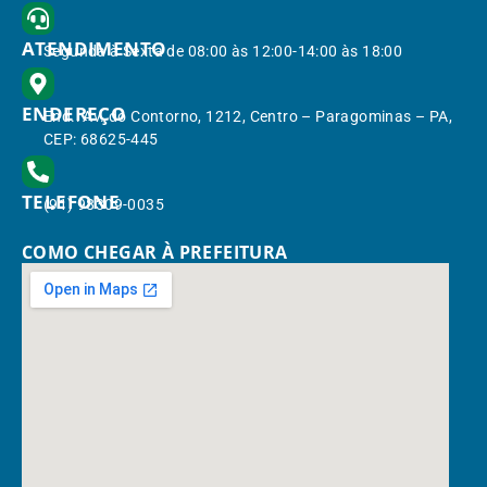
ATENDIMENTO
Segunda à Sexta de 08:00 às 12:00-14:00 às 18:00
ENDEREÇO
End.: Av. do Contorno, 1212, Centro – Paragominas – PA,
CEP: 68625-445
TELEFONE
(91) 98309-0035
COMO CHEGAR À PREFEITURA