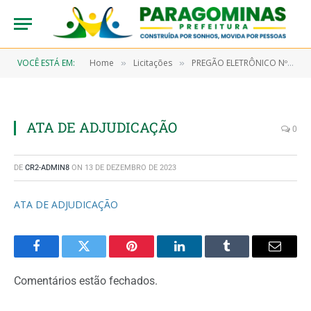
VOCÊ ESTÁ EM:
Home
Licitações
PREGÃO ELETRÔNICO Nº 002/2023-SANEPAR (REGISTRO DE PREÇOS PARA FUTURA E EVENTUAL AQUISIÇÃO DE GÊNEROS DE ALIMENTAÇÃO, MATERIAIS DE LIMPEZA E PRODUTOS DE HIGIENIZAÇÃO, PARA COMPOR AS CESTAS BÁSICAS DESTINADAS AOS SERVIDORES DA AGÊNCIA DE SANEAMENTO DE PARAGOMINAS/PA)
»
»
ATA DE ADJUDICAÇÃO
0
DE
CR2-ADMIN8
ON
13 DE DEZEMBRO DE 2023
ATA DE ADJUDICAÇÃO
Facebook
Twitter
Pinterest
LinkedIn
Tumblr
Email
Comentários estão fechados.