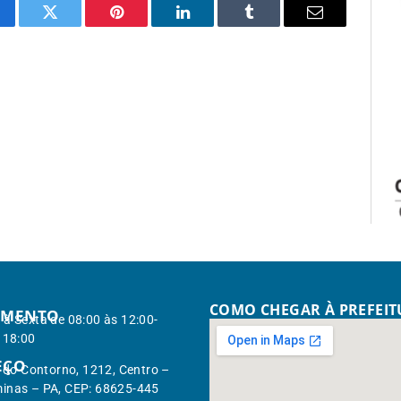
cebook
Twitter
Pinterest
LinkedIn
Tumblr
Email
COMO CHEGAR À PREFEI
IMENTO
à Sexta de 08:00 às 12:00-
 18:00
EÇO
. do Contorno, 1212, Centro –
inas – PA, CEP: 68625-445