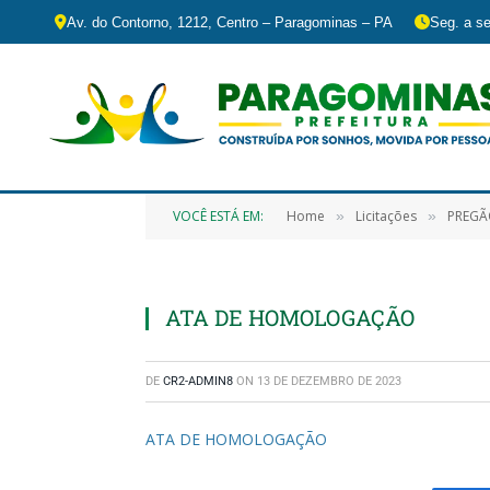
Av. do Contorno, 1212, Centro – Paragominas – PA
Seg. a se
VOCÊ ESTÁ EM:
Home
Licitações
PREGÃO ELETRÔ
»
»
ATA DE HOMOLOGAÇÃO
DE
CR2-ADMIN8
ON
13 DE DEZEMBRO DE 2023
ATA DE HOMOLOGAÇÃO