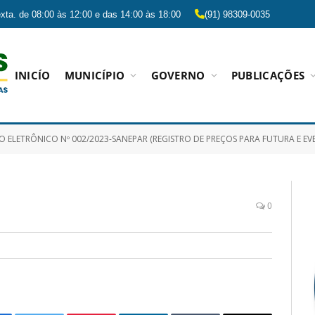
xta. de 08:00 às 12:00 e das 14:00 às 18:00
(91) 98309-0035
INICÍO
MUNICÍPIO
GOVERNO
PUBLICAÇÕES
NICO Nº 002/2023-SANEPAR (REGISTRO DE PREÇOS PARA FUTURA E EVENTUAL AQUISIÇÃO DE GÊNEROS DE ALIMENTAÇÃO, MATERIAIS DE LIMPEZA E PRODUTOS DE HIGIENIZAÇÃO, PA
0