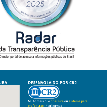
TURA
DESENVOLVIDO POR CR2
Muito mais que
criar site
ou
sistema para
prefeituras
! Realizamos