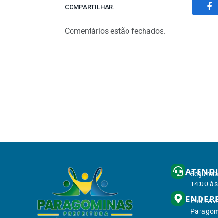
COMPARTILHAR.
Fa
Comentários estão fechados.
ATEND
Segunda 
14:00 às
ENDER
End.: Av
Paragom