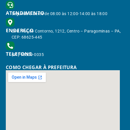
ATENDIMENTO
Segunda à Sexta de 08:00 às 12:00-14:00 às 18:00
ENDEREÇO
End.: Av. do Contorno, 1212, Centro – Paragominas – PA,
CEP: 68625-445
TELEFONE
(91) 98309-0035
COMO CHEGAR À PREFEITURA