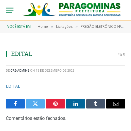
VOCÊ ESTÁ EM:
Home
Licitações
PREGÃO ELETRÔNICO Nº 002/2023-SANEPAR (REGISTRO DE PREÇOS PARA FUTURA E EVENTUAL AQUISIÇÃO DE GÊNEROS DE ALIMENTAÇÃO, MATERIAIS DE LIMPEZA E PRODUTOS DE HIGIENIZAÇÃO, PARA COMPOR AS CESTAS BÁSICAS DESTINADAS AOS SERVIDORES DA AGÊNCIA DE SANEAMENTO DE PARAGOMINAS/PA)
»
»
EDITAL
0
DE
CR2-ADMIN8
ON
13 DE DEZEMBRO DE 2023
EDITAL
Facebook
Twitter
Pinterest
LinkedIn
Tumblr
Email
Comentários estão fechados.