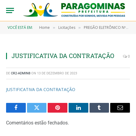
VOCÊ ESTÁ EM:
Home
Licitações
PREGÃO ELETRÔNICO Nº 002/2023-SANEPAR (REGISTRO DE PREÇOS PARA FUTURA E EVENTUAL AQUISIÇÃO DE GÊNEROS DE ALIMENTAÇÃO, MATERIAIS DE LIMPEZA E PRODUTOS DE HIGIENIZAÇÃO, PARA COMPOR AS CESTAS BÁSICAS DESTINADAS AOS SERVIDORES DA AGÊNCIA DE SANEAMENTO DE PARAGOMINAS/PA)
»
»
JUSTIFICATIVA DA CONTRATAÇÃO
0
DE
CR2-ADMIN8
ON
13 DE DEZEMBRO DE 2023
JUSTIFICATIVA DA CONTRATAÇÃO
Facebook
Twitter
Pinterest
LinkedIn
Tumblr
Email
Comentários estão fechados.