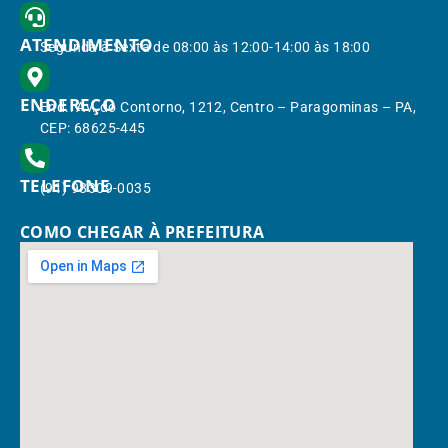
ATENDIMENTO
Segunda à Sexta de 08:00 às 12:00-14:00 às 18:00
ENDEREÇO
End.: Av. do Contorno, 1212, Centro – Paragominas – PA,
CEP: 68625-445
TELEFONE
(91) 98309-0035
COMO CHEGAR À PREFEITURA