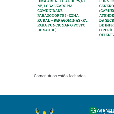
UMA ÁREA TOTAL DE 75,43
FORNEC
M², LOCALIZADO NA
GÊNERO
COMUNIDADE
(CARNES
PARAGONORTE I -ZONA
ATENDE
RURAL – PARAGOMINAS -PA,
DA SEC
PARA FUNCIONAR O POSTO
DE INF
DE SAÚDE)
O PERÍO
OITENTA
Comentários estão fechados.
ATEND
Segunda 