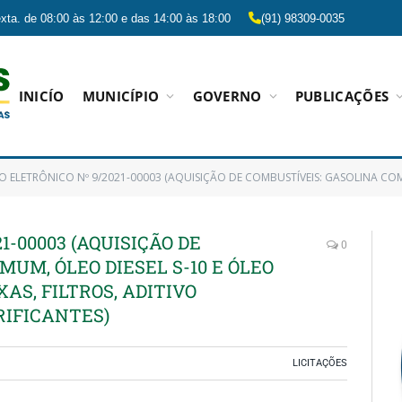
xta. de 08:00 às 12:00 e das 14:00 às 18:00
(91) 98309-0035
INICÍO
MUNICÍPIO
GOVERNO
PUBLICAÇÕES
ETRÔNICO Nº 9/2021-00003 (AQUISIÇÃO DE COMBUSTÍVEIS: GASOLINA COMUM, ÓLEO DIESEL S-10 E ÓLEO DIESEL S-500, B
1-00003 (AQUISIÇÃO DE
0
UM, ÓLEO DIESEL S-10 E ÓLEO
AS, FILTROS, ADITIVO
RIFICANTES)
LICITAÇÕES