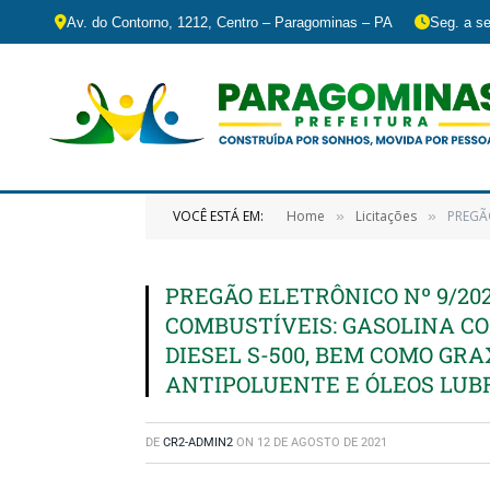
Av. do Contorno, 1212, Centro – Paragominas – PA
Seg. a se
VOCÊ ESTÁ EM:
Home
Licitações
PREGÃO EL
»
»
PREGÃO ELETRÔNICO Nº 9/202
COMBUSTÍVEIS: GASOLINA COM
DIESEL S-500, BEM COMO GRAX
ANTIPOLUENTE E ÓLEOS LUB
DE
CR2-ADMIN2
ON
12 DE AGOSTO DE 2021