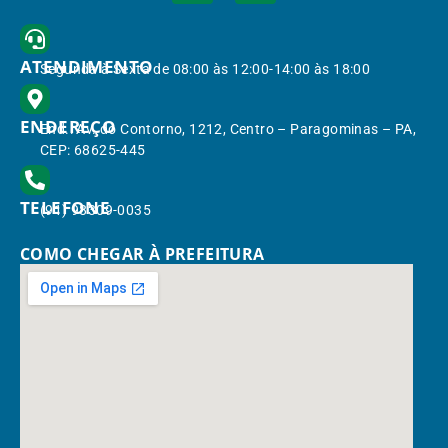
ATENDIMENTO
Segunda à Sexta de 08:00 às 12:00-14:00 às 18:00
ENDEREÇO
End.: Av. do Contorno, 1212, Centro – Paragominas – PA,
CEP: 68625-445
TELEFONE
(91) 98309-0035
COMO CHEGAR À PREFEITURA