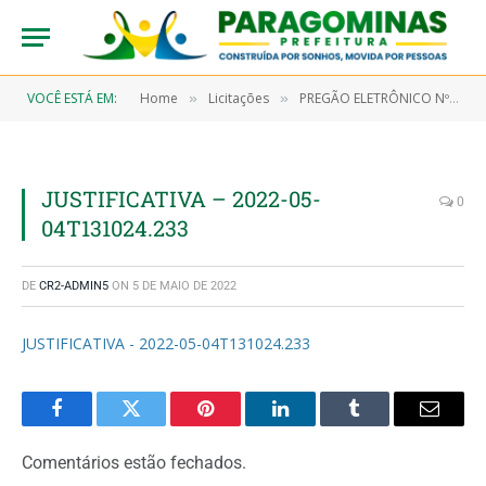
VOCÊ ESTÁ EM:
Home
Licitações
PREGÃO ELETRÔNICO Nº 9/2021-00005 (CONTRATAÇÃO DE EMPRESA ESPECIALIZADA PARA CONFECÇÃO DE BOBINAS TERMO SENSÍVEIS PADRONIZADAS)
»
»
JUSTIFICATIVA – 2022-05-
0
04T131024.233
DE
CR2-ADMIN5
ON
5 DE MAIO DE 2022
JUSTIFICATIVA - 2022-05-04T131024.233
Facebook
Twitter
Pinterest
LinkedIn
Tumblr
Email
Comentários estão fechados.