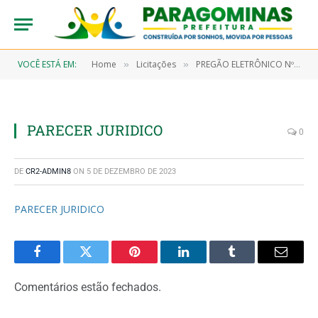
VOCÊ ESTÁ EM:
Home
Licitações
PREGÃO ELETRÔNICO Nº 9/2023-00005-SRP (CONTRATAÇÃO DE EMPRESA ESPECIALIZADA EM LOCAÇÃO DE GERADOR DE ENERGIA, BANHEIROS QUÍMICOS, PALCO, CAMAROTE, CAMARIM E TENDA E SERVIÇO DE ORNAMENTAÇÃO, SEGURANÇA, SHOW PIROTÉCNICO E PIROMUSICAL, PARA ATENDIMENTO DAS AÇÕES CONSTANTES NO CALENDÁRIO CULTURAL E ESPORTIVO DO MUNICÍPIO DE PARAGOMINAS)
»
»
PARECER JURIDICO
0
DE
CR2-ADMIN8
ON
5 DE DEZEMBRO DE 2023
PARECER JURIDICO
Facebook
Twitter
Pinterest
LinkedIn
Tumblr
Email
Comentários estão fechados.