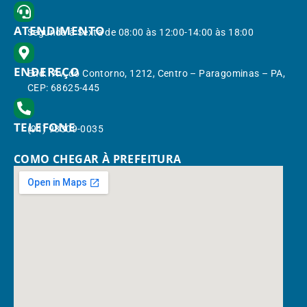
ATENDIMENTO
Segunda à Sexta de 08:00 às 12:00-14:00 às 18:00
ENDEREÇO
End.: Av. do Contorno, 1212, Centro – Paragominas – PA,
CEP: 68625-445
TELEFONE
(91) 98309-0035
COMO CHEGAR À PREFEITURA