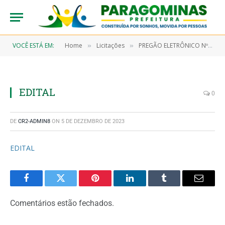
VOCÊ ESTÁ EM:
Home
Licitações
PREGÃO ELETRÔNICO Nº 9/2023-00020-SRP (AQUISIÇÃO DE GÊNEROS ALIMENTÍCIOS, MATERIAL PERMANENTE E GÁS ENGARRAFADO, COM FINALIDADE DE SUPRIR AS NECESSIDADES DAS SECRETARIAS MUNICIPAIS)
»
»
EDITAL
0
DE
CR2-ADMIN8
ON
5 DE DEZEMBRO DE 2023
EDITAL
Facebook
Twitter
Pinterest
LinkedIn
Tumblr
Email
Comentários estão fechados.