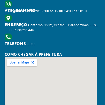
ATENDIMENTO
Segunda à Sexta de 08:00 às 12:00-14:00 às 18:00
ENDEREÇO
End.: Av. do Contorno, 1212, Centro – Paragominas – PA,
CEP: 68625-445
TELEFONE
(91) 98309-0035
COMO CHEGAR À PREFEITURA