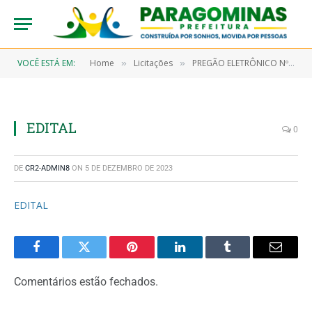
VOCÊ ESTÁ EM:
Home
Licitações
PREGÃO ELETRÔNICO Nº 9/2023-00021-SRP (AQUISIÇÃO DE MATERIAL DE CONSUMO, TAIS COMO GÊNEROS DE ALIMENTAÇÃO, UNIFORMES, TECIDOS, AVIAMENTOS, MUSICAL, EDUCATIVO, ESPORTIVO E CONFECÇÃO DE MATERIAL GRÁFICO)
»
»
EDITAL
0
DE
CR2-ADMIN8
ON
5 DE DEZEMBRO DE 2023
EDITAL
Facebook
Twitter
Pinterest
LinkedIn
Tumblr
Email
Comentários estão fechados.