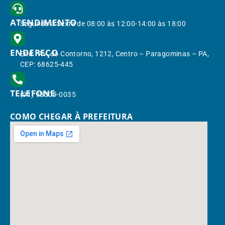
ATENDIMENTO
Segunda à Sexta de 08:00 às 12:00-14:00 às 18:00
ENDEREÇO
End.: Av. do Contorno, 1212, Centro – Paragominas – PA,
CEP: 68625-445
TELEFONE
(91) 98309-0035
COMO CHEGAR À PREFEITURA