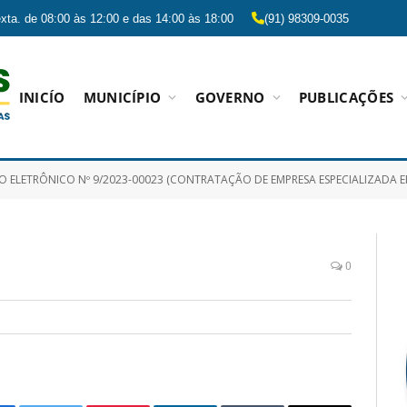
xta. de 08:00 às 12:00 e das 14:00 às 18:00
(91) 98309-0035
INICÍO
MUNICÍPIO
GOVERNO
PUBLICAÇÕES
NICO Nº 9/2023-00023 (CONTRATAÇÃO DE EMPRESA ESPECIALIZADA EM IMPLANTAÇÃO, LICENÇA TEMPORÁRIA DE SOFTWARE E HOSPEDAGEM EM NUVEM DE SOLUÇÃO INFORMATIZADA DE GERE
0