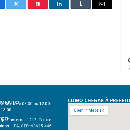
cebook
Twitter
Pinterest
LinkedIn
Tumblr
Email
COMO CHEGAR À PREFEI
IMENTO
à Sexta de 08:00 às 12:00-
 18:00
EÇO
. do Contorno, 1212, Centro –
inas – PA, CEP: 68625-445