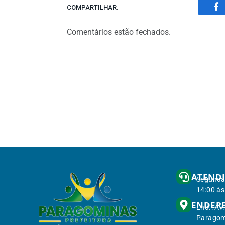
COMPARTILHAR.
Fa
Comentários estão fechados.
ATEND
Segunda 
14:00 às
ENDER
End.: Av
Paragom