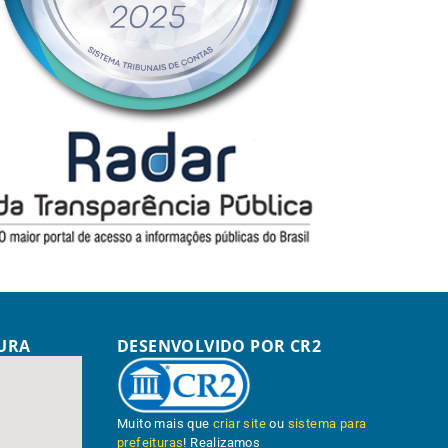
TURA
DESENVOLVIDO POR CR2
Muito mais que
criar site
ou
sistema para
prefeituras
! Realizamos