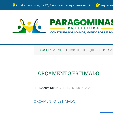
Av. do Contorno, 1212, Centro – Paragominas – PA
Seg. a se
VOCÊ ESTÁ EM:
Home
Licitações
PREGÃO ELETRÔ
»
»
ORÇAMENTO ESTIMADO
DE
CR2-ADMIN8
ON
5 DE DEZEMBRO DE 2023
ORÇAMENTO ESTIMADO