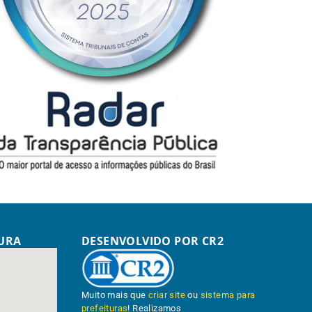
TURA
DESENVOLVIDO POR CR2
Muito mais que
criar site
ou
sistema para
prefeituras
! Realizamos