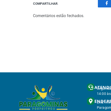
COMPARTILHAR.
Fa
Comentários estão fechados.
ATEND
Segunda 
14:00 às
ENDER
End.: Av
Paragom