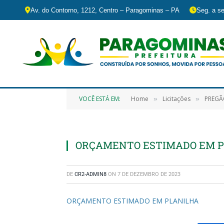
Av. do Contorno, 1212, Centro – Paragominas – PA
Seg. a se
VOCÊ ESTÁ EM:
Home
Licitações
PREGÃO ELETRÔNI
»
»
ORÇAMENTO ESTIMADO EM 
DE
CR2-ADMIN8
ON
7 DE DEZEMBRO DE 2023
ORÇAMENTO ESTIMADO EM PLANILHA