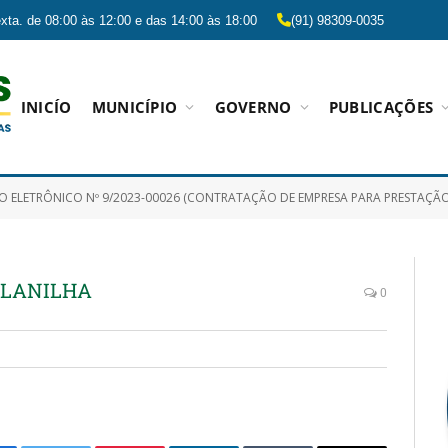
xta. de 08:00 às 12:00 e das 14:00 às 18:00
(91) 98309-0035
INICÍO
MUNICÍPIO
GOVERNO
PUBLICAÇÕES
CO Nº 9/2023-00026 (CONTRATAÇÃO DE EMPRESA PARA PRESTAÇÃO DE SERVIÇOS CONTINUADOS DE MÃO DE OBRA PARA LIMPEZA E CONSERVAÇÃO, BEM COMO COZINHEIRA, PROFISSIONAL DE LAVANDERIA E 
PLANILHA
0