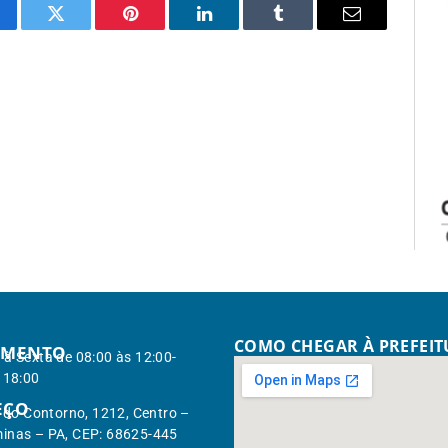
cebook
Twitter
Pinterest
LinkedIn
Tumblr
Email
COMO CHEGAR À PREFEI
IMENTO
à Sexta de 08:00 às 12:00-
 18:00
EÇO
. do Contorno, 1212, Centro –
inas – PA, CEP: 68625-445