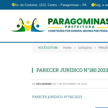
Av. do Contorno, 1212, Centro – Paragominas – PA
Seg. a se
VOCÊ ESTÁ EM:
Home
Licitações
PREGÃO ELETRÔNI
»
»
PARECER JURÍDICO N°180.202
DE
CR2-ADMIN8
ON
7 DE DEZEMBRO DE 2023
PARECER JURÍDICO N°180.2023