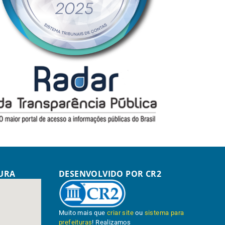
TURA
DESENVOLVIDO POR CR2
Muito mais que
criar site
ou
sistema para
prefeituras
! Realizamos