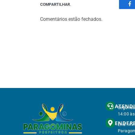
COMPARTILHAR.
Fa
Comentários estão fechados.
ATEND
Segunda 
14:00 às
ENDER
End.: Av
Paragom