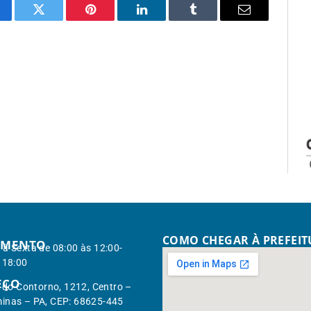
cebook
Twitter
Pinterest
LinkedIn
Tumblr
Email
COMO CHEGAR À PREFEI
IMENTO
à Sexta de 08:00 às 12:00-
 18:00
EÇO
. do Contorno, 1212, Centro –
inas – PA, CEP: 68625-445