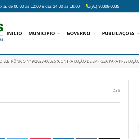
xta. de 08:00 às 12:00 e das 14:00 às 18:00
(91) 98309-0035
INICÍO
MUNICÍPIO
GOVERNO
PUBLICAÇÕES
CO Nº 9/2023-00026 (CONTRATAÇÃO DE EMPRESA PARA PRESTAÇÃO DE SERVIÇOS CONTINUADOS DE MÃO DE OBRA PARA LIMPEZA E CONSERVAÇÃO, BEM COMO COZINHEIRA, PROFISSIONAL DE LAVANDERIA E 
3
0