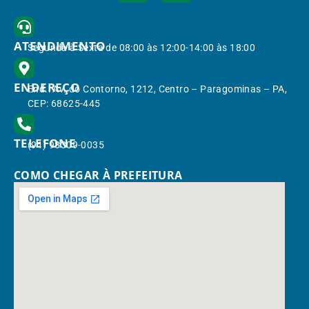
ATENDIMENTO
Segunda à Sexta de 08:00 às 12:00-14:00 às 18:00
ENDEREÇO
End.: Av. do Contorno, 1212, Centro – Paragominas – PA,
CEP: 68625-445
TELEFONE
(91) 98309-0035
COMO CHEGAR À PREFEITURA