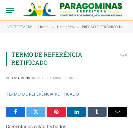
VOCÊ ESTÁ EM:
Home
Licitações
PREGÃO ELETRÔNICO Nº 9/2023-00033 (LOCAÇÃO DE VEÍCULO TIPO AMBULÂNCIA COM MOTORISTA PARA SIMPLES REMOÇÃO DE PACIENTE, OBJETIVANDO ATENDER A SECRETARIA MUNICIPAL DE SAÚDE E SEUS PROGRAMAS, UNIDADE DE PRONTO ATENDIMENTO – UPA E HOSPITAL MUNICIPAL DE PARAGOMINAS NA REMOÇÃO DE PACIENTES PARA TRATAMENTO EM HOSPITAL CONVENIADOS AO SUS – SISTEMA ÚNICO DE SAÚDE EM BELÉM/PA, BRAGANÇA/PA E CAPANEMA/PA)
»
»
TERMO DE REFERÊNCIA
0
RETIFICADO
DE
CR2-ADMIN8
ON
12 DE DEZEMBRO DE 2023
TERMO DE REFERÊNCIA RETIFICADO
Facebook
Twitter
Pinterest
LinkedIn
Tumblr
Email
Comentários estão fechados.