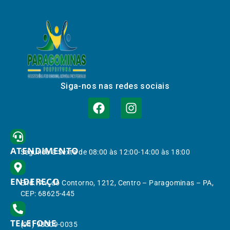
Siga-nos nas redes sociais
ATENDIMENTO
Segunda à Sexta de 08:00 às 12:00-14:00 às 18:00
ENDEREÇO
End.: Av. do Contorno, 1212, Centro – Paragominas – PA,
CEP: 68625-445
TELEFONE
(91) 98309-0035