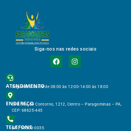
Siga-nos nas redes sociais
ATENDIMENTO
Segunda à Sexta de 08:00 às 12:00-14:00 às 18:00
ENDEREÇO
End.: Av. do Contorno, 1212, Centro – Paragominas – PA,
CEP: 68625-445
TELEFONE
(91) 98309-0035