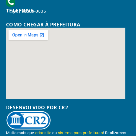
TELEFONE
(91) 98309-0035
COMO CHEGAR À PREFEITURA
DESENVOLVIDO POR CR2
Muito mais que
criar site
ou
sistema para prefeituras
! Realizamos