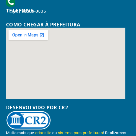
TELEFONE
(91) 98309-0035
COMO CHEGAR À PREFEITURA
DESENVOLVIDO POR CR2
Muito mais que
criar site
ou
sistema para prefeituras
! Realizamos