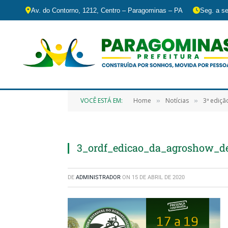
Av. do Contorno, 1212, Centro – Paragominas – PA
Seg. a se
VOCÊ ESTÁ EM:
Home
Notícias
3ª ediç
»
»
3_ordf_edicao_da_agroshow_d
DE
ADMINISTRADOR
ON
15 DE ABRIL DE 2020