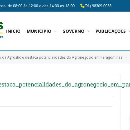
xta. de 08:00 às 12:00 e das 14:00 às 18:00
(91) 98309-0035
INICÍO
MUNICÍPIO
GOVERNO
PUBLICAÇÕES
ão da Agroshow destaca potencialidades do Agronegócio em Paragominas
»
estaca_potencialidades_do_agronegocio_em_p