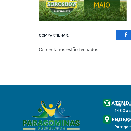
COMPARTILHAR.
Fa
Comentários estão fechados.
ATEND
Segunda 
14:00 às
ENDER
End.: Av
Paragom