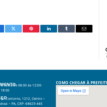
cebook
Twitter
Pinterest
LinkedIn
Tumblr
Email
COMO CHEGAR À PREFEI
IMENTO
à Sexta de 08:00 às 12:00-
 18:00
EÇO
. do Contorno, 1212, Centro –
inas – PA, CEP: 68625-445