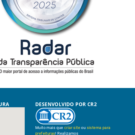
TURA
DESENVOLVIDO POR CR2
Muito mais que
criar site
ou
sistema para
prefeituras
! Realizamos