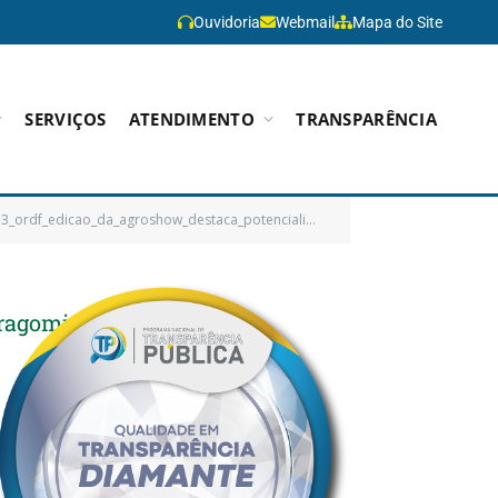
Ouvidoria
Webmail
Mapa do Site
SERVIÇOS
ATENDIMENTO
TRANSPARÊNCIA
3_ordf_edicao_da_agroshow_destaca_potencialidades_do_agronegocio_em_paragominas
aragominas
0