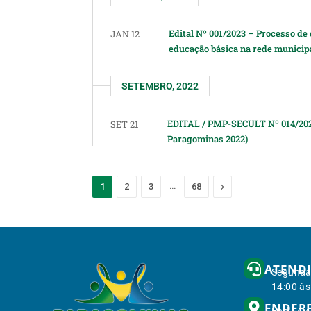
Edital Nº 001/2023 – Processo de
JAN 12
educação básica na rede municipa
SETEMBRO, 2022
EDITAL / PMP-SECULT Nº 014/202
SET 21
Paragominas 2022)
…
Next
1
2
3
68
ATEND
Segunda 
14:00 às
ENDER