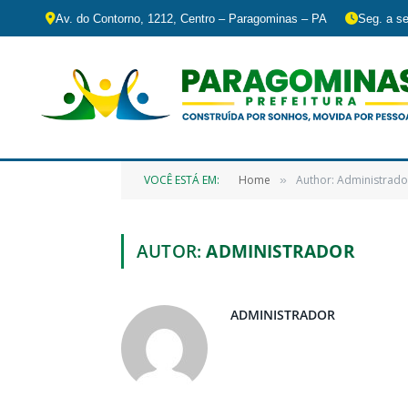
Av. do Contorno, 1212, Centro – Paragominas – PA
Seg. a se
VOCÊ ESTÁ EM:
Home
Author: Administrado
»
AUTOR:
ADMINISTRADOR
ADMINISTRADOR