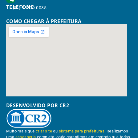
TELEFONE
(91) 98309-0035
COMO CHEGAR À PREFEITURA
DESENVOLVIDO POR CR2
Muito mais que
criar site
ou
sistema para prefeituras
! Realizamos
uma
assessoria
completa, onde garantimos em contrato que todas