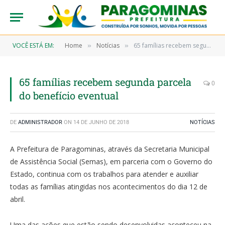
VOCÊ ESTÁ EM:
Home
Notícias
65 famílias recebem segunda parcela do benefício eventual
»
»
65 famílias recebem segunda parcela
0
do benefício eventual
DE
ADMINISTRADOR
ON
14 DE JUNHO DE 2018
NOTÍCIAS
A Prefeitura de Paragominas, através da Secretaria Municipal
de Assistência Social (Semas), em parceria com o Governo do
Estado, continua com os trabalhos para atender e auxiliar
todas as famílias atingidas nos acontecimentos do dia 12 de
abril.
Uma das ações que estão sendo desenvolvidas aconteceu na