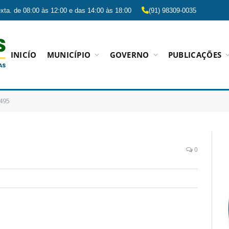
xta. de 08:00 às 12:00 e das 14:00 às 18:00
(91) 98309-0035
INICÍO
MUNICÍPIO
GOVERNO
PUBLICAÇÕES
495
0