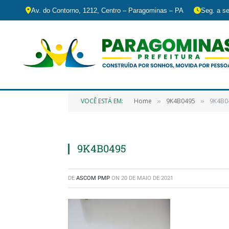
Av. do Contorno, 1212, Centro – Paragominas – PA
Seg. a se
VOCÊ ESTÁ EM:
Home
9K4B0495
9K4B0
»
»
9K4B0495
DE
ASCOM PMP
ON
20 DE MAIO DE 2021