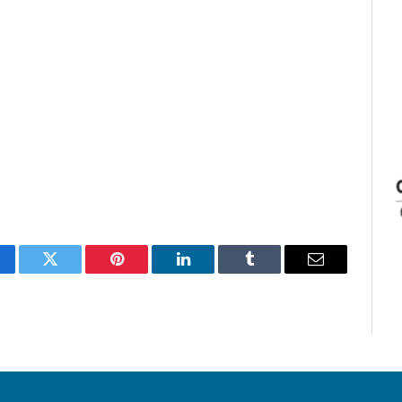
cebook
Twitter
Pinterest
LinkedIn
Tumblr
Email