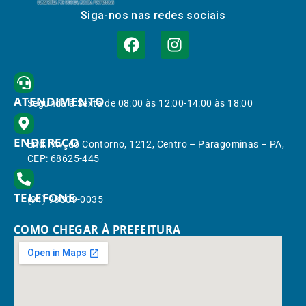
Siga-nos nas redes sociais
ATENDIMENTO
Segunda à Sexta de 08:00 às 12:00-14:00 às 18:00
ENDEREÇO
End.: Av. do Contorno, 1212, Centro – Paragominas – PA,
CEP: 68625-445
TELEFONE
(91) 98309-0035
COMO CHEGAR À PREFEITURA