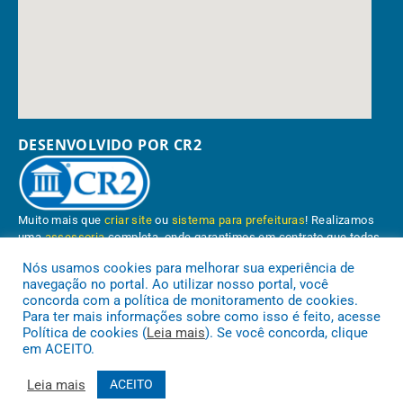
DESENVOLVIDO POR CR2
Muito mais que
criar site
ou
sistema para prefeituras
! Realizamos
uma
assessoria
completa, onde garantimos em contrato que todas
as exigências das
leis de transparência pública
serão atendidas.
Nós usamos cookies para melhorar sua experiência de
navegação no portal. Ao utilizar nosso portal, você
Conheça o
PNTP
e o
Radar da Transparência Pública
concorda com a política de monitoramento de cookies.
Para ter mais informações sobre como isso é feito, acesse
Política de cookies (
Leia mais
). Se você concorda, clique
em ACEITO.
Prefeitura Municipal de Paragominas.
Todos os direitos reservados a
Leia mais
ACEITO