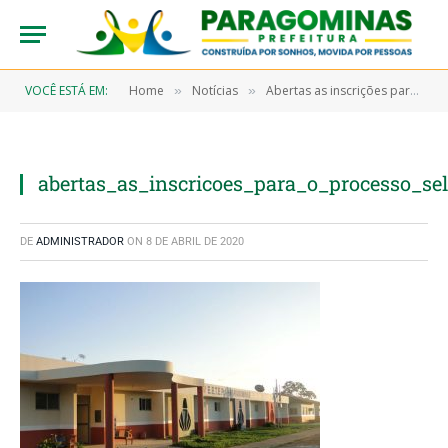
VOCÊ ESTÁ EM:
Home
Notícias
Abertas as inscrições para o Processo Seletivo da EETEPA Paragominas
»
»
abertas_as_inscricoes_para_o_processo_se
DE
ADMINISTRADOR
ON
8 DE ABRIL DE 2020