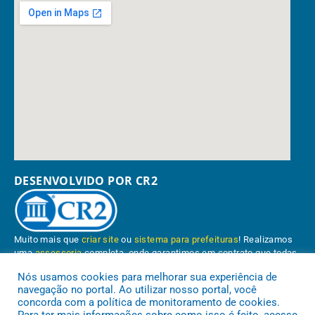
DESENVOLVIDO POR CR2
Muito mais que
criar site
ou
sistema para prefeituras
! Realizamos
uma
assessoria
completa, onde garantimos em contrato que todas
as exigências das
leis de transparência pública
serão atendidas.
Nós usamos cookies para melhorar sua experiência de
navegação no portal. Ao utilizar nosso portal, você
Conheça o
PNTP
e o
Radar da Transparência Pública
concorda com a política de monitoramento de cookies.