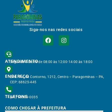
Siga-nos nas redes sociais
ATENDIMENTO
Segunda à Sexta de 08:00 às 12:00-14:00 às 18:00
ENDEREÇO
End.: Av. do Contorno, 1212, Centro – Paragominas – PA,
CEP: 68625-445
TELEFONE
(91) 98309-0035
COMO CHEGAR À PREFEITURA