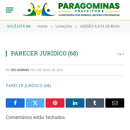
VOCÊ ESTÁ EM:
Home
Licitações
ADESÃO A ATA DE REGISTRO DE PREÇOS Nº A/2021-00001 (ADESÃO DA AGÊNCIA DE SANEAMENTO DE PARAGOMINAS – CARONA Nº A/2021-00001 A ATA DE REGISTRO DE PREÇO Nº 943/2021 – PREGÃO ELETRÔNICO Nº 9/2020-00039 DA PREFEITURA MUNICIPAL DE PARAGOMINAS. (AQUISIÇÃO DE MATERIAL DE CONSUMO))
»
»
PARECER JURÍDICO (68)
0
DE
CR2-ADMIN5
ON
5 DE MAIO DE 2022
PARECER JURÍDICO (68)
Facebook
Twitter
Pinterest
LinkedIn
Tumblr
Email
Comentários estão fechados.