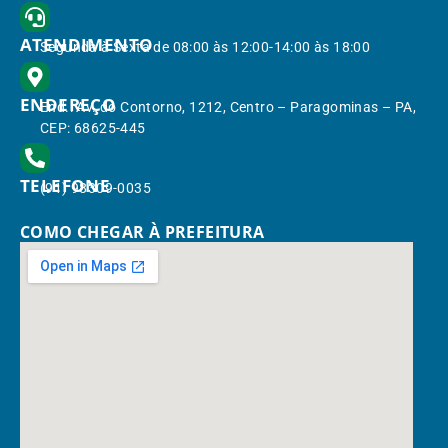
ATENDIMENTO
Segunda à Sexta de 08:00 às 12:00-14:00 às 18:00
ENDEREÇO
End.: Av. do Contorno, 1212, Centro – Paragominas – PA,
CEP: 68625-445
TELEFONE
(91) 98309-0035
COMO CHEGAR À PREFEITURA