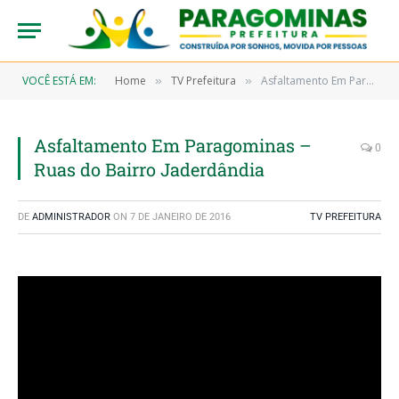
VOCÊ ESTÁ EM:
Home
TV Prefeitura
Asfaltamento Em Paragominas – Ruas do Bairro Jaderdândia
»
»
Asfaltamento Em Paragominas –
0
Ruas do Bairro Jaderdândia
DE
ADMINISTRADOR
ON
7 DE JANEIRO DE 2016
TV PREFEITURA