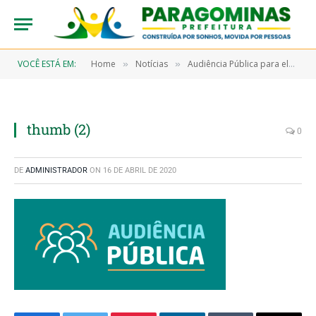
VOCÊ ESTÁ EM:
Home
Notícias
Audiência Pública para elaboração da Lei de Diretrizes Orçamentárias – LDO e Lei Orçamentária Anual – LOA 2019
»
»
thumb (2)
0
DE
ADMINISTRADOR
ON
16 DE ABRIL DE 2020