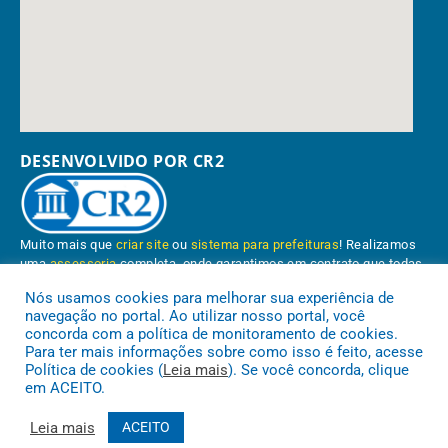
DESENVOLVIDO POR CR2
Muito mais que
criar site
ou
sistema para prefeituras
! Realizamos
uma
assessoria
completa, onde garantimos em contrato que todas
as exigências das
leis de transparência pública
serão atendidas.
Nós usamos cookies para melhorar sua experiência de
navegação no portal. Ao utilizar nosso portal, você
Conheça o
PNTP
e o
Radar da Transparência Pública
concorda com a política de monitoramento de cookies.
Para ter mais informações sobre como isso é feito, acesse
Política de cookies (
Leia mais
). Se você concorda, clique
em ACEITO.
Prefeitura Municipal de Paragominas.
Todos os direitos reservados a
Leia mais
ACEITO