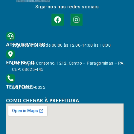
Siga-nos nas redes sociais
ATENDIMENTO
Segunda à Sexta de 08:00 às 12:00-14:00 às 18:00
ENDEREÇO
End.: Av. do Contorno, 1212, Centro – Paragominas – PA,
CEP: 68625-445
TELEFONE
(91) 98309-0035
COMO CHEGAR À PREFEITURA