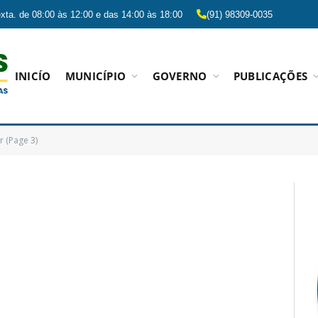
xta. de 08:00 às 12:00 e das 14:00 às 18:00
(91) 98309-0035
INICÍO
MUNICÍPIO
GOVERNO
PUBLICAÇÕES
r (Page 3)