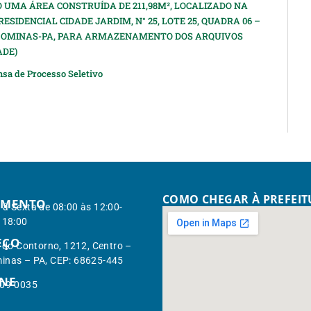
O UMA ÁREA CONSTRUÍDA DE 211,98M², LOCALIZADO NA
RESIDENCIAL CIDADE JARDIM, N° 25, LOTE 25, QUADRA 06 –
AGOMINAS-PA, PARA ARMAZENAMENTO DOS ARQUIVOS
ADE)
nsa de Processo Seletivo
t
COMO CHEGAR À PREFEI
IMENTO
à Sexta de 08:00 às 12:00-
 18:00
EÇO
. do Contorno, 1212, Centro –
inas – PA, CEP: 68625-445
ONE
309-0035