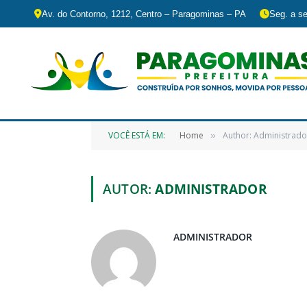
Av. do Contorno, 1212, Centro – Paragominas – PA
Seg. a se
VOCÊ ESTÁ EM:
Home
Author: Administrado
»
AUTOR:
ADMINISTRADOR
ADMINISTRADOR