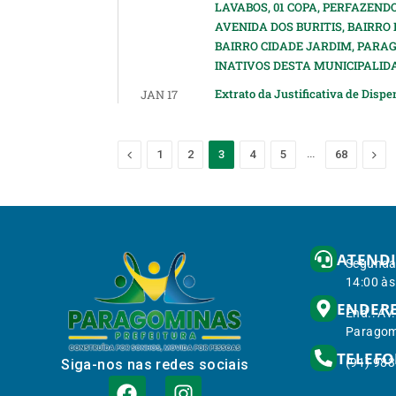
LAVABOS, 01 COPA, PERFAZEND
AVENIDA DOS BURITIS, BAIRRO 
BAIRRO CIDADE JARDIM, PAR
INATIVOS DESTA MUNICIPALID
Extrato da Justificativa de Dispe
JAN 17
Previous
…
Nex
1
2
3
4
5
68
ATEND
Segunda 
14:00 às
ENDER
End.: Av
Paragom
TELEF
(91) 98
Siga-nos nas redes sociais