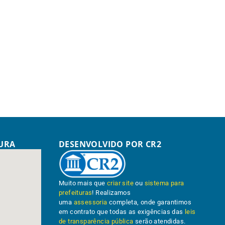
TURA
DESENVOLVIDO POR CR2
Muito mais que
criar site
ou
sistema para
prefeituras
! Realizamos
uma
assessoria
completa, onde garantimos
em contrato que todas as exigências das
leis
de transparência pública
serão atendidas.