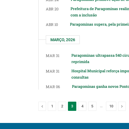
Prefeitura de Paragominas reali
ABR 20
com a inclusão
Paragominas supera, pela primeir
ABR 10
MARÇO, 2026
Paragominas ultrapassa 540 ciru
MAR 31
reprimida
Hospital Municipal reforça imp
MAR 31
consultas
Paragominas ganha novos Pontos
MAR 06
Previous
…
Nex
1
2
3
4
5
10