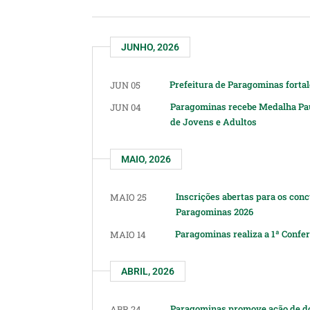
JUNHO, 2026
Prefeitura de Paragominas forta
JUN 05
Paragominas recebe Medalha Paul
JUN 04
de Jovens e Adultos
MAIO, 2026
Inscrições abertas para os con
MAIO 25
Paragominas 2026
Paragominas realiza a 1ª Confe
MAIO 14
ABRIL, 2026
Paragominas promove ação de doa
ABR 24