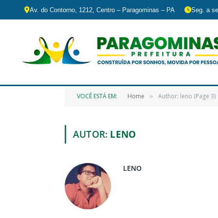
Av. do Contorno, 1212, Centro – Paragominas – PA
Seg. a se
VOCÊ ESTÁ EM:
Home
Author: leno (Page 3)
»
AUTOR:
LENO
LENO