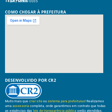
TELEFONE
(91) 98309-0035
COMO CHEGAR À PREFEITURA
DESENVOLVIDO POR CR2
Muito mais que
criar site
ou
sistema para prefeituras
! Realizamos
uma
assessoria
completa, onde garantimos em contrato que todas
as exigências das
leis de transparência pública
serão atendidas.