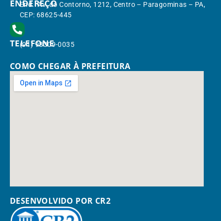
ENDEREÇO
End.: Av. do Contorno, 1212, Centro – Paragominas – PA,
CEP: 68625-445
TELEFONE
(91) 98309-0035
COMO CHEGAR À PREFEITURA
DESENVOLVIDO POR CR2