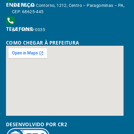
ENDEREÇO
End.: Av. do Contorno, 1212, Centro – Paragominas – PA,
CEP: 68625-445
TELEFONE
(91) 98309-0035
COMO CHEGAR À PREFEITURA
DESENVOLVIDO POR CR2