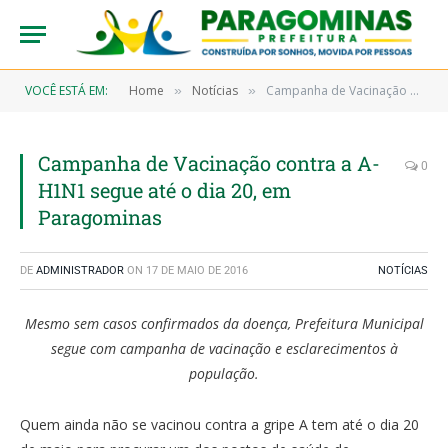
VOCÊ ESTÁ EM:
Home
Notícias
Campanha de Vacinação contra a A-H1N1 segue até o dia 20, em Paragominas
»
»
Campanha de Vacinação contra a A-
0
H1N1 segue até o dia 20, em
Paragominas
DE
ADMINISTRADOR
ON
17 DE MAIO DE 2016
NOTÍCIAS
Mesmo sem casos confirmados da doença, Prefeitura Municipal
segue com campanha de vacinação e esclarecimentos à
população.
Quem ainda não se vacinou contra a gripe A tem até o dia 20