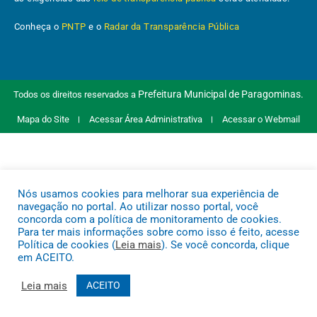
Conheça o
PNTP
e o
Radar da Transparência Pública
Prefeitura Municipal de Paragominas.
Todos os direitos reservados a
Mapa do Site
Acessar Área Administrativa
Acessar o Webmail
Nós usamos cookies para melhorar sua experiência de
navegação no portal. Ao utilizar nosso portal, você
concorda com a política de monitoramento de cookies.
Para ter mais informações sobre como isso é feito, acesse
Política de cookies (
Leia mais
). Se você concorda, clique
em ACEITO.
Leia mais
ACEITO