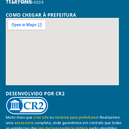
TELEFONE
(91) 98309-0035
COMO CHEGAR À PREFEITURA
DESENVOLVIDO POR CR2
Muito mais que
criar site
ou
sistema para prefeituras
! Realizamos
uma
assessoria
completa, onde garantimos em contrato que todas
as exigências das
leis de transparência pública
serão atendidas.