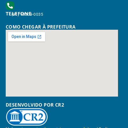
TELEFONE
(91) 98309-0035
COMO CHEGAR À PREFEITURA
DESENVOLVIDO POR CR2