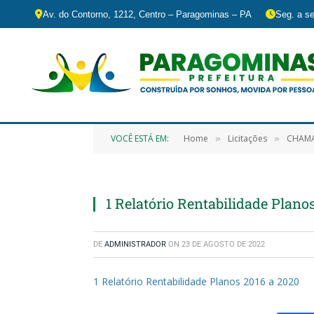
Av. do Contorno, 1212, Centro – Paragominas – PA
Seg. a se
VOCÊ ESTÁ EM:
Home
Licitações
CHAMAMENTO PÚ
»
»
1 Relatório Rentabilidade Plano
DE
ADMINISTRADOR
ON
23 DE AGOSTO DE 2022
1 Relatório Rentabilidade Planos 2016 a 2020