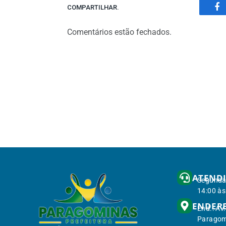
COMPARTILHAR.
Fa
Comentários estão fechados.
ATEND
Segunda 
14:00 às
ENDER
End.: Av
Paragom