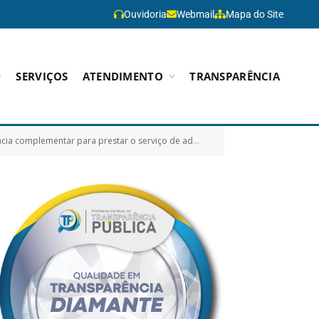
Ouvidoria
Webmail
Mapa do Site
SERVIÇOS
ATENDIMENTO
TRANSPARÊNCIA
 complementares a serem oferecidos aos servidores públicos tratados na Lei Municipal 1.078/2022)