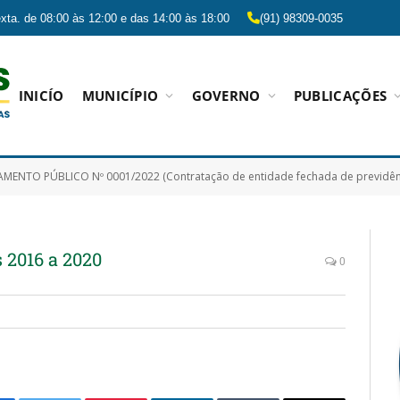
xta. de 08:00 às 12:00 e das 14:00 às 18:00
(91) 98309-0035
INICÍO
MUNICÍPIO
GOVERNO
PUBLICAÇÕES
BLICO Nº 0001/2022 (Contratação de entidade fechada de previdência complementar para prestar o serviço de administração de planos de benefícios previdenciários
s 2016 a 2020
0