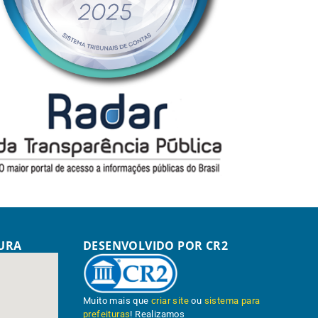
TURA
DESENVOLVIDO POR CR2
Muito mais que
criar site
ou
sistema para
prefeituras
! Realizamos