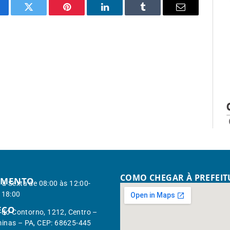
cebook
Twitter
Pinterest
LinkedIn
Tumblr
Email
COMO CHEGAR À PREFEI
IMENTO
à Sexta de 08:00 às 12:00-
 18:00
EÇO
. do Contorno, 1212, Centro –
inas – PA, CEP: 68625-445